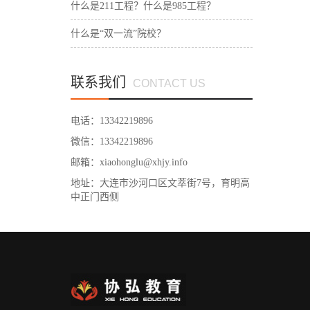
什么是211工程？什么是985工程？
什么是“双一流”院校？
联系我们
CONTACT US
电话：13342219896
微信：13342219896
邮箱：xiaohonglu@xhjy.info
地址：大连市沙河口区文萃街7号，育明高
中正门西侧