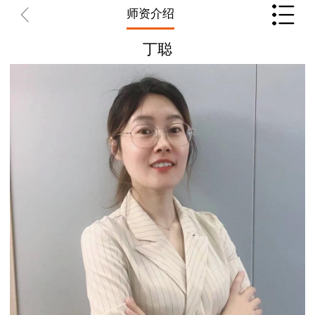
师资介绍
丁聪