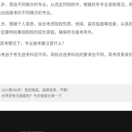
，筛选不同梯次的专业。从选定的院校中，根据往年专业录取情况，将
选出拟报考的不同梯次的专业。
，根据个人意愿，综合考虑院校性质、地域、喜欢程度等因素，从高到
一定要特别重视院校的招生章程，确保符合报考条件。
高考模式下，专业报考要注意什么？
由于考生选考科目不同，高校对选考科目的要求也不同，高考改革省份
。
：
2021第200天！告别拖延，选择改变，不晚！
：
大学还有行政级别？今天就来分享一下