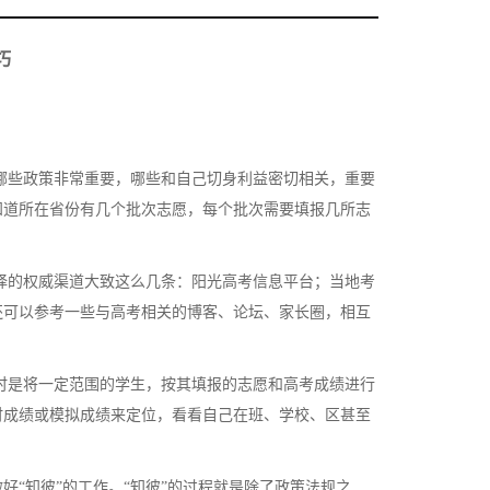
巧
些政策非常重要，哪些和自己切身利益密切相关，重要
知道所在省份有几个批次志愿，每个批次需要填报几所志
的权威渠道大致这么几条：阳光高考信息平台；当地考
还可以参考一些与高考相关的博客、论坛、家长圈，相互
是将一定范围的学生，按其填报的志愿和高考成绩进行
时成绩或模拟成绩来定位，看看自己在班、学校、区甚至
好“知彼”的工作。“知彼”的过程就是除了政策法规之