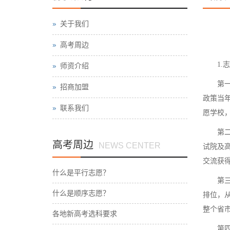
关于我们
高考周边
1.志
师资介绍
第一步
招商加盟
政策当
联系我们
愿学校
第二步
高考周边
NEWS CENTER
试院及
交流获
什么是平行志愿？
第三步
什么是顺序志愿？
排位，
整个省
各地新高考选科要求
第四步 