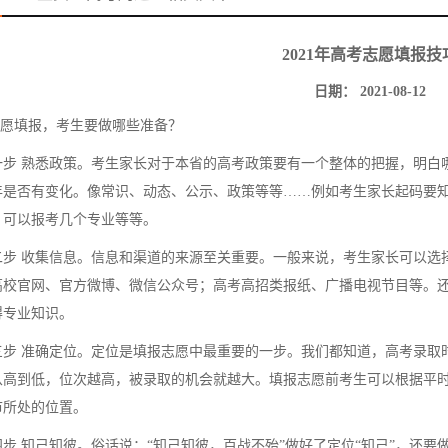
2021年高考志愿填报技
日期： 2021-08-12
愿填报，考生要做哪些准备？
 熟悉政策。考生家长对于本省的高考政策要有一个整体的把握，明白哪
年是否有变化。像常识、动态、公示、政策等等……例如考生家长起码要
，可以报考几个专业等等。
 收集信息。信息和渠道的来源至关重要。一般来说，考生家长可以选择
高校官网、官方微博、微信公众号；高考高招类报纸、广播电视节目等。
得专业知识。
 准确定位。定位是填报志愿中最重要的一步。我们都知道，高考录取时
从高到低，位次越高，被录取的机会就越大。填报志愿前考生可以根据平
市所处的位置。
知己知彼。俗话说：“知己知彼，百战不殆”做好了定位“知己”，还要做