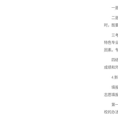
一是以
二是院
时，既
三考虑
特色专
因素。
四结合
成绩和
4.新
填报高
志愿填
第一步
校的办