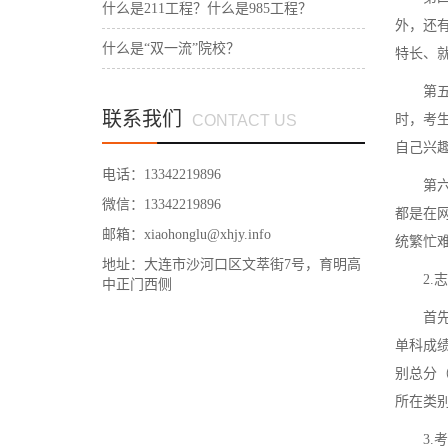
什么是211工程？什么是985工程？
外，还
什么是“双一流”院校？
特长、
第五步
联系我们
CONTACT US
时，考
自己兴
电话：13342219896
第六步
微信：13342219896
都是在
邮箱：xiaohonglu@xhjy.info
统繁忙
地址：大连市沙河口区文萃街7号，育明高
2.志
中正门西侧
首先仔
单科成
别总分
所在类
3.考