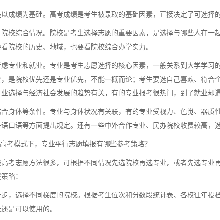
成绩为基础。高考成绩是考生被录取的基础因素，直接决定了可选择的
校综合情况。院校是考生选择志愿的重要因素，是选择与哪些人在一起
要看院校的历史、地域，也要看院校综合办学实力。
专业和就业。专业是考生志愿选择的核心因素，一般关系到大学学习的
业，是院校优先还是专业优先，不能一概而论；考生要选自己喜欢、符合
专业选择与经济社会发展的趋势有关，有的专业报考很热门，到了就业却
身体等条件。专业与身体状况有关联，有的专业受视力、色觉、器质性
外语口语等方面提出规定。还有一些中外合作专业、民办院校收费较高，
高考模式下，专业平行志愿填报有哪些参考策略？
考志愿方法很多，可根据不同情况先选院校再选专业，或者先选专业再
报策略：
，选择不同梯度的院校。根据考生位次和分数段统计表、各校往年投档线
法还是可以使用的。