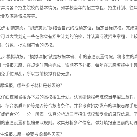
有弄清各个招生院校的基本情况。如学校当年的招生章程、招生计划、往
就业及深造情况等等。
 初选志愿。“初选志愿”是结合自己的成绩定位，确定目标院校。完成
生可以大致划定一些在你省有招生计划的院校，并认真阅读招生章程，比
趣、分数、批次相符合的院校。
 模拟填报。“模拟填报”就是根据本省、市的志愿设置情况，将考生的
网上填报志愿，在规定时间内完成，逾期不予补报。每年在志愿填报中出
难免手忙脚乱，所以提前模拟有备无患。
愿填报，哪些参考材料是必须的？
细查阅省招办下发的高校招生计划。认真研读报考院校当年招生章程，
绩、综合素质评价等是否符合报考条件。并参考省招办发布的填报志愿手
（或综合分）一分一段表，认真分析近三年招生院校和专业的录取信息。
别的志愿设置和投档录取规则。收集分析多种信息，做好填报志愿前的功
生填报志愿一般要考虑哪些因素？