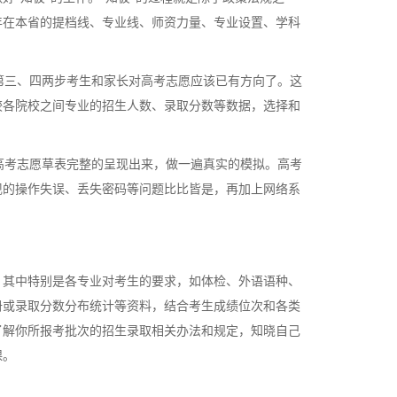
年在本省的提档线、专业线、师资力量、专业设置、学科
第三、四两步考生和家长对高考志愿应该已有方向了。这
较各院校之间专业的招生人数、录取分数等数据，选择和
高考志愿草表完整的呈现出来，做一遍真实的模拟。高考
现的操作失误、丢失密码等问题比比皆是，再加上网络系
其中特别是各专业对考生的要求，如体检、外语语种、
册或录取分数分布统计等资料，结合考生成绩位次和各类
了解你所报考批次的招生录取相关办法和规定，知晓自己
课。